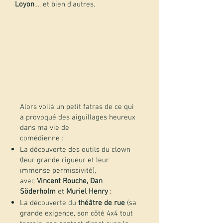
Loyon
…. et bien d’autres.
Un CV de comédienne c’est compliqué.
Si c’est trop factuel, on s’emmerde à le lire.
Si c’est trop sentimental, les gens n’y accordent
pas de crédit.
Alors voilà un petit fatras de ce qui
a provoqué des aiguillages heureux
dans ma vie de
comédienne :
La découverte des outils du clown
(leur grande rigueur et leur
immense permissivité),
avec
Vincent Rouche, Dan
Söderholm
et
Muriel Henry
;
La découverte du
théâtre de rue
(sa
grande exigence, son côté 4x4 tout