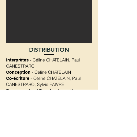
DISTRIBUTION
- Céline CHATELAIN, Paul
Interprètes
CANESTRARO
- Céline CHATELAIN
Conception
- Céline CHATELAIN, Paul
Co-écriture
CANESTRARO, Sylvie FAIVRE
- Ben
Scénographie / Construction
FAREY
- Samuel GAMET
Création sonore
- Caroline N'GUYEN
Création lumières
- Valérie
Costumes et accessoires
ALCANTARA
- Christophe
Agitateur en scène
CHATELAIN