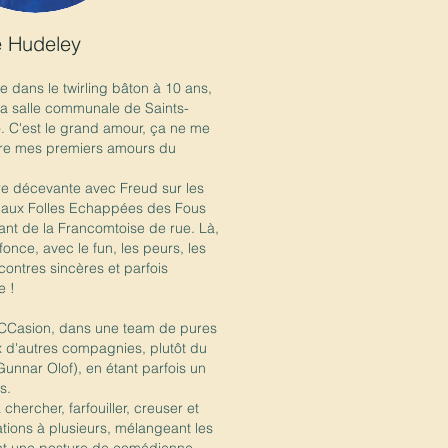
e Hudeley
e dans le twirling bâton à 10 ans,
la salle communale de Saints-
. C'est le grand amour, ça ne me
plore mes premiers amours du
re décevante avec Freud sur les
pe aux Folles Echappées des Fous
érant de la Francomtoise de rue. Là,
 fonce, avec le fun, les peurs, les
contres sincères et parfois
e !
'oCCasion, dans une team de pures
x d'autres compagnies, plutôt du
unnar Olof), en étant parfois un
s.
 chercher, farfouiller, creuser et
ions à plusieurs, mélangeant les