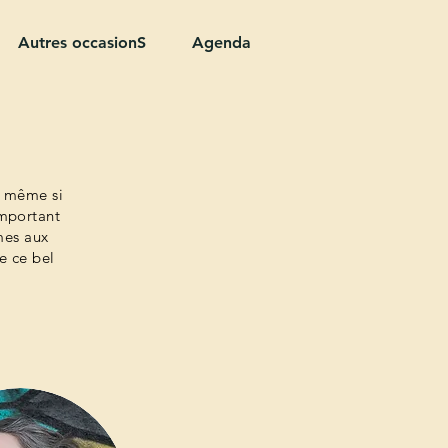
Autres occasionS
Agenda
t même si
important
mes aux
re ce bel