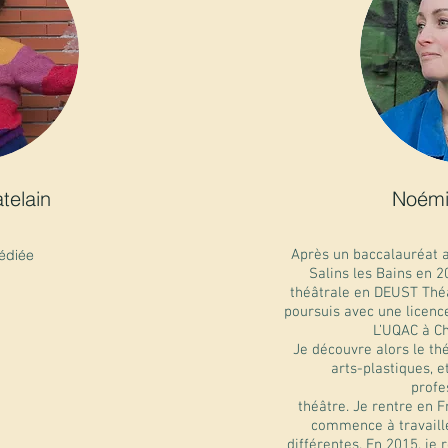
telain
Noémi
édiée
Après un baccalauréat a
Salins les Bains en 2
théâtrale en DEUST Théâ
poursuis avec une licence 
L’UQAC à Ch
Je découvre alors le th
arts-plastiques, 
profe
théâtre. Je rentre en 
commence à travaille
différentes. En 2015, je 