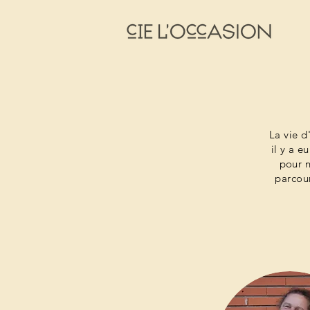
La vie d
il y a e
pour 
parcour