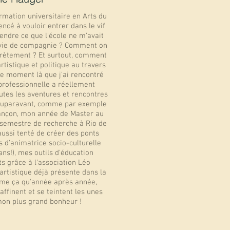
ormation universitaire en Arts du
ncé à vouloir entrer dans le vif
rendre ce que l'école ne m'avait
la vie de compagnie ? Comment on
rètement ? Et surtout, comment
rtistique et politique au travers
 ce moment là que j'ai rencontré
professionnelle a réellement
tes les aventures et rencontres
auparavant, comme par exemple
ançon, mon année de Master au
semestre de recherche à Rio de
 aussi tenté de créer des ponts
d'animatrice socio-culturelle
 ans!), mes outils d'éducation
s grâce à l'association Léo
artistique déjà présente dans la
me ça qu'année après année,
affinent et se teintent les unes
mon plus grand bonheur !