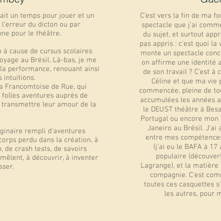
vait un temps pour jouer et un
C'est vers la fin de ma f
 l'erreur du dicton ou par
spectacle que j'ai comme
nne pour le théâtre.
du sujet, et surtout app
pas appris : c'est quoi 
 à cause de cursus scolaires
monte un spectacle conc
oyage au Brésil. Là-bas, je me
on affirme une identité a
 la performance, renouant ainsi
de son travail ? C'est à
intuitions.
Céline et que ma vie 
 la Francomtoise de Rue, qui
commencée, pleine de tou
folles aventures auprès de
accumulées les années 
 transmettre leur amour de la
le DEUST théâtre à Bes
Portugal ou encore mon 
Janeiro au Brésil. J'ai
ginaire rempli d'aventures
entre mes compétences 
 corps perdu dans la création, à
(j'ai eu le BAFA à 17
, de crash tests, de savoirs
populaire (découvert
emêlent, à découvrir, à inventer
Lagrange), et la matière 
sser.
compagnie. C'est com
toutes ces casquettes s'
les autres, pour 