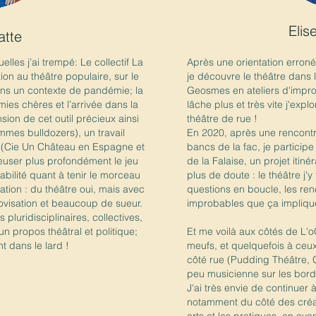
Elis
atte
lles j’ai trempé: Le collectif La
Après une orientation erroné
ion au théâtre populaire, sur le
je découvre le théâtre dans 
ans un contexte de pandémie; la
Geosmes en ateliers d'impro
ies chères et l’arrivée dans la
lâche plus et très vite j'ex
on de cet outil précieux ainsi
théâtre de rue !
mmes bulldozers), un travail
En 2020, après une rencont
e (Cie Un Château en Espagne et
bancs de la fac, je partici
reuser plus profondément le jeu
de la Falaise, un projet itin
sabilité quant à tenir le morceau
plus de doute : le théâtre j'y
ation : du théâtre oui, mais avec
questions en boucle, les ren
ovisation et beaucoup de sueur.
improbables que ça impliqu
pluridisciplinaires, collectives,
un propos théâtral et politique;
Et me voilà aux côtés de L
nt dans le lard !
meufs, et quelquefois à ceu
côté rue (Pudding Théâtre, G
peu musicienne sur les bord
J'ai très envie de continuer à
notamment du côté des créat