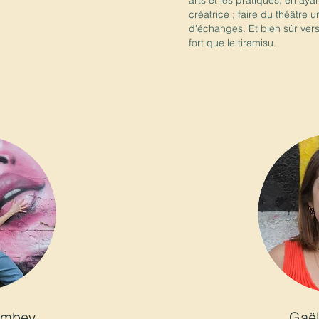
arts et les pratiques, en a
créatrice ; faire du théâtre u
d'échanges. Et bien sûr vers
fort que le tiramisu.
ambey
Gaël