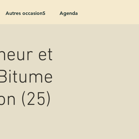
Autres occasionS
Agenda
neur et
 Bitume
on (25)