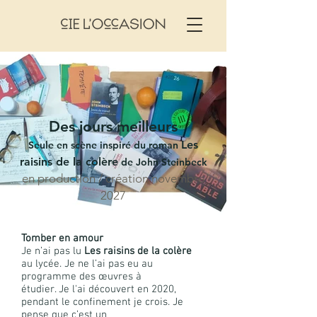
Des jours meilleurs
Les
Seule en scène inspiré du roman
raisins de la colère
de John Steinbeck
en production / création novembre
2027
​Tomber en amour
Je n’ai pas lu
Les raisins de la colère
au lycée. Je ne l’ai pas eu au
programme des œuvres à
étudier. Je l'ai découvert en 2020,
pendant le confinement je crois. Je
pense que c’est un