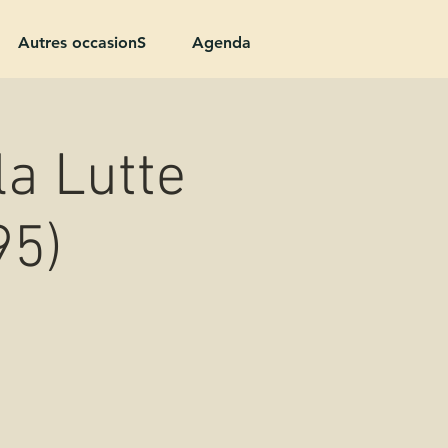
Autres occasionS
Agenda
la Lutte
95)