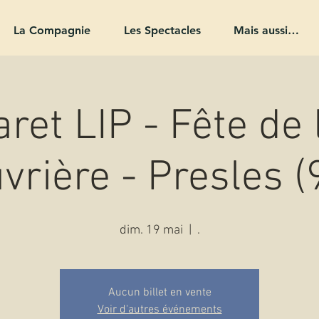
La Compagnie
Les Spectacles
Mais aussi…
ret LIP - Fête de 
vrière - Presles (
dim. 19 mai
  |  
.
Aucun billet en vente
Voir d'autres événements