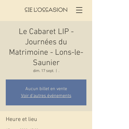
Le Cabaret LIP -
Journées du
Matrimoine - Lons-le-
Saunier
dim. 17 sept.
  |  
.
Aucun billet en vente
Voir d'autres événements
Heure et lieu