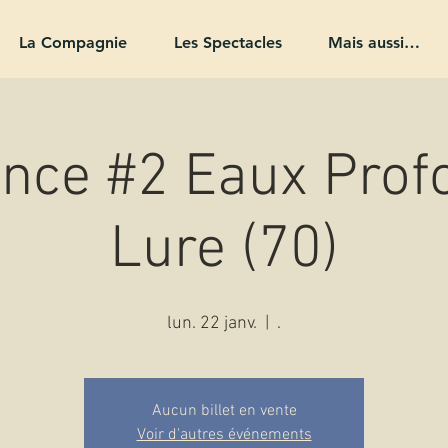
La Compagnie
Les Spectacles
Mais aussi…
nce #2 Eaux Prof
Lure (70)
lun. 22 janv.
  |  
.
Aucun billet en vente
Voir d'autres événements