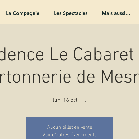
La Compagnie
Les Spectacles
Mais aussi…
dence Le Cabaret 
rtonnerie de Mes
lun. 16 oct.
  |  
.
Aucun billet en vente
Voir d'autres événements